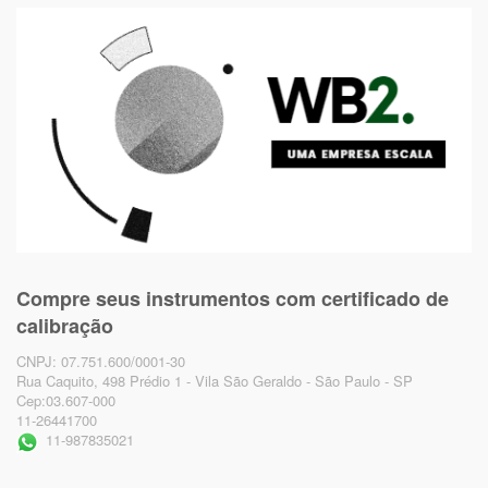
Compre seus instrumentos com certificado de
calibração
CNPJ: 07.751.600/0001-30
Rua Caquito, 498 Prédio 1 - Vila São Geraldo - São Paulo - SP
Cep:03.607-000
11-26441700
11-987835021