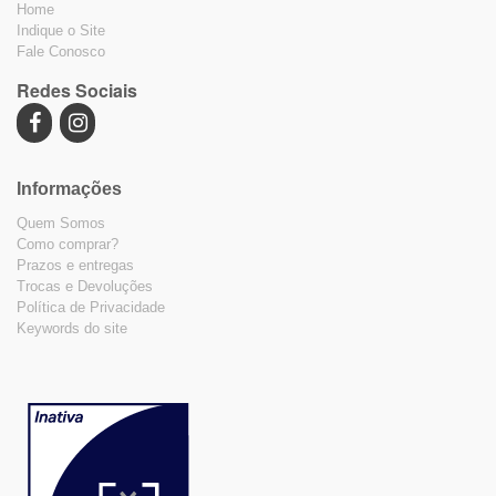
Home
Indique o Site
Fale Conosco
Redes Sociais
Informações
Quem Somos
Como comprar?
Prazos e entregas
Trocas e Devoluções
Política de Privacidade
Keywords do site