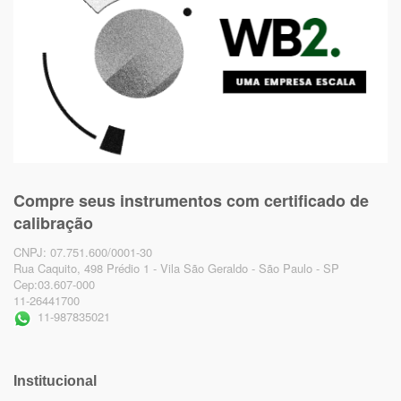
Compre seus instrumentos com certificado de
calibração
CNPJ: 07.751.600/0001-30
Rua Caquito, 498 Prédio 1 - Vila São Geraldo - São Paulo - SP
Cep:03.607-000
11-26441700
11-987835021
Institucional